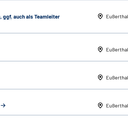
,
ggf.
auch als
Team
leiter
Eußertha
Eußertha
Eußertha
Eußertha