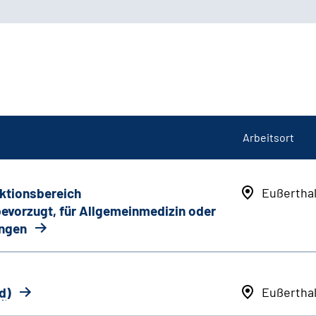
Arbeitsort
nktionsbereich
Eußertha
 bevorzugt, für Allgemeinmedizin oder
ungen
d
)
Eußertha