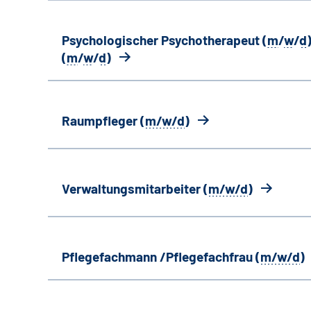
Psychologischer Psychotherapeut (
m
/
w
/
d
)
(
m
/
w
/
d
)
Raumpfleger (
m/w/d
)
Verwaltungsmitarbeiter (
m/w/d
)
Pflegefachmann /Pflegefachfrau (
m/w/d
)