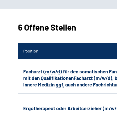
6 Offene Stellen
Position
Facharzt (
m
/
w
/
d
) für den somatischen Fu
mit den QualifikationenFacharzt (
m
/
w
/
d
),
Innere Medizin
ggf.
auch andere
Fachricht
Ergotherapeut oder Arbeitserzieher (
m/w/