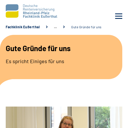
Fachklinik Eußerthal
…
Gute Gründe für uns
Unsere Klinik
Gute Gründe für uns
Unsere Angebote
Es spricht Einiges für uns
Ihre Rehabilitation
Karriere
Beratungsstellen &
Zuweisende
Suche