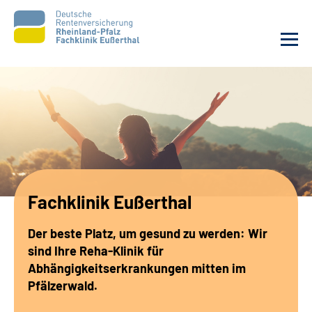
Unsere Klinik
Unsere Angebote
Ihre Rehabilitation
Fachklinik Eußerthal
Karriere
Der beste Platz, um gesund zu werden: Wir
Beratungsstellen &
sind Ihre Reha-Klinik für
Zuweisende
Abhängigkeitserkrankungen mitten im
Pfälzerwald.
Suche