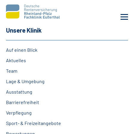
Unsere Klinik
Unsere Klinik
Auf einen Blick
Unsere Angebote
Aktuelles
Team
Ihre Rehabilitation
Lage & Umgebung
Karriere
Ausstattung
Barrierefreiheit
Beratungsstellen &
Zuweisende
Verpflegung
Sport- & Freizeitangebote
Suche
Bewertungen