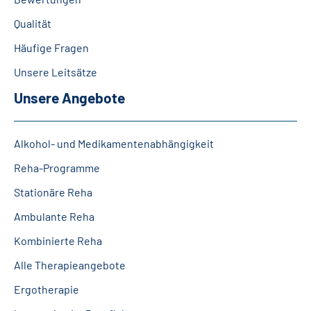
Leichte Sprache
Qualität
Häufige Fragen
Gebärdensprache
Unsere Leitsätze
Unsere Angebote
Al­ko­hol- und Me­di­ka­men­ten­ab­hän­gig­keit
Reha-Programme
Stationäre Reha
Ambulante Reha
Kombinierte Reha
Alle Therapieangebote
Ergotherapie