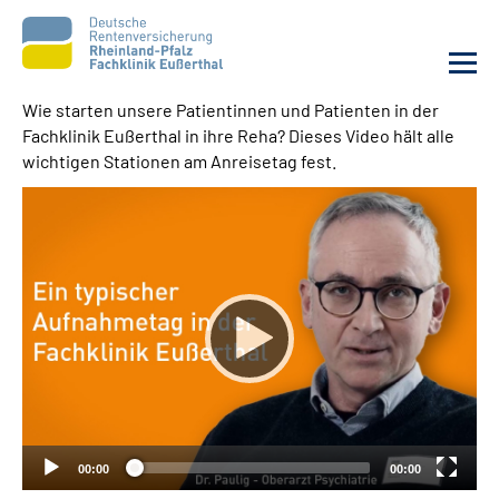
Wie starten unsere Patientinnen und Patienten in der
Fachklinik Eußerthal in ihre Reha? Dieses Video hält alle
Unsere Klinik
wichtigen Stationen am Anreisetag fest.
Unsere Angebote
Ihre Rehabilitation
Karriere
Beratungsstellen &
Zuweisende
00:00
00:00
Suche