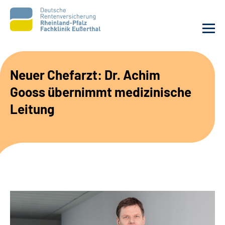
Unsere Klinik
Neuer Chefarzt: Dr. Achim
Gooss übernimmt medizinische
Unsere Angebote
Leitung
Ihre Rehabilitation
Karriere
Beratungsstellen &
Zuweisende
Suche