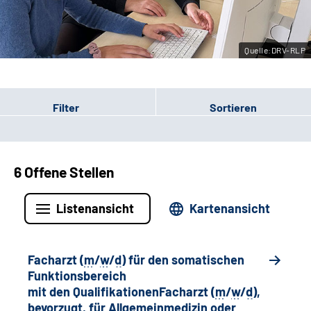
Leichte Sprache
Quelle:DRV-RLP
Gebärdensprache
Filter
Sortieren
6 Offene Stellen
Listenansicht
Kartenansicht
Facharzt (
m
/
w
/
d
) für den somatischen
Funktionsbereich
mit den QualifikationenFacharzt (
m
/
w
/
d
),
bevorzugt, für Allgemeinmedizin oder