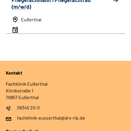
Pflegefachmann /Pflegefachfrau
(
m/w/d
)
Eußerthal
Kontakt
Fachklinik Eußerthal
Klinikstraße 1
76857 Eußerthal
06345 20-0
fachklinik-eusserthal@drv-rlp.de