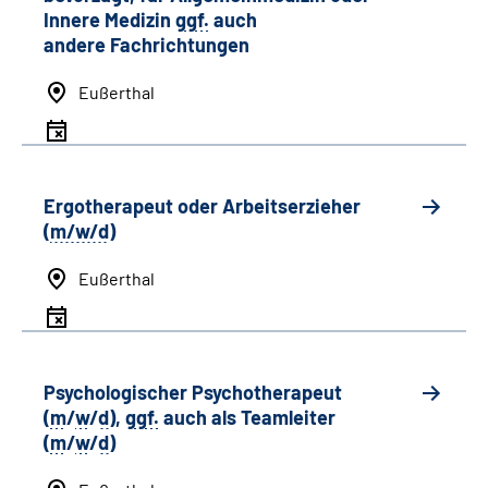
Innere Medizin
ggf.
auch
andere
Fachrichtungen
Eußerthal
Ergotherapeut oder Arbeitserzieher
(
m/w/d
)
Eußerthal
Psychologischer Psychotherapeut
(
m
/
w
/
d
),
ggf.
auch als
Team
leiter
(
m
/
w
/
d
)