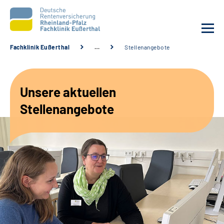
Fachklinik Eußerthal
…
Stellenangebote
Unsere Klinik
Unsere aktuellen
Unsere Angebote
Stellenangebote
Ihre Rehabilitation
Karriere
Beratungsstellen &
Zuweisende
Suche