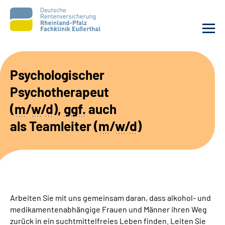
Unsere Klinik
Psychologischer
Psychotherapeut
Unsere Angebote
(
m
/
w
/
d
),
ggf.
auch
Ihre Rehabilitation
als
Team
leiter (
m
/
w
/
d
)
Karriere
Beratungsstellen &
Zuweisende
Arbeiten Sie mit uns gemeinsam daran, dass alkohol- und
medikamentenabhängige Frauen und Männer ihren Weg
Suche
zurück in ein suchtmittelfreies Leben finden. Leiten Sie