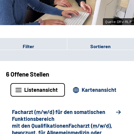
Leichte Sprache
Quelle:DRV-RLP
Gebärdensprache
Filter
Sortieren
6 Offene Stellen
Listenansicht
Kartenansicht
Facharzt (
m
/
w
/
d
) für den somatischen
Funktionsbereich
mit den QualifikationenFacharzt (
m
/
w
/
d
),
bevorzugt, für Allgemeinmedizin oder