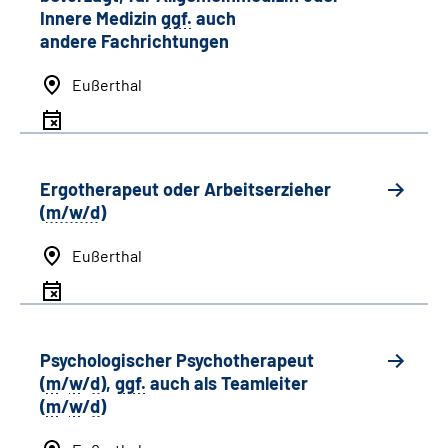
Innere Medizin
ggf.
auch
andere
Fachrichtungen
Eußerthal
Ergotherapeut oder Arbeitserzieher
(
m/w/d
)
Eußerthal
Psychologischer Psychotherapeut
(
m
/
w
/
d
),
ggf.
auch als
Team
leiter
(
m
/
w
/
d
)