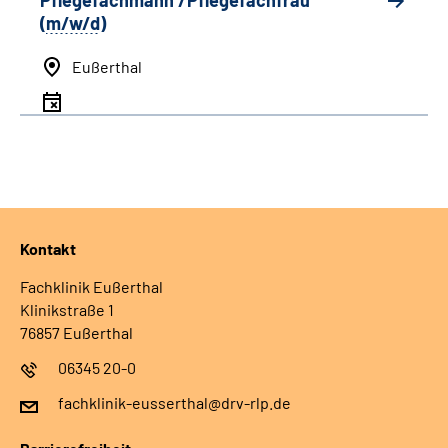
Pflegefachmann /Pflegefachfrau
(
m/w/d
)
Eußerthal
Kontakt
Fachklinik Eußerthal
Klinikstraße 1
76857 Eußerthal
06345 20-0
fachklinik-eusserthal@drv-rlp.de