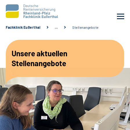
Fachklinik Eußerthal
…
Stellenangebote
Unsere Klinik
Unsere aktuellen
Unsere Angebote
Stellenangebote
Ihre Rehabilitation
Karriere
Beratungsstellen &
Zuweisende
Suche