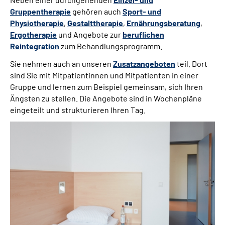
Gruppentherapie
gehören auch
Sport- und
Leichte Sprache
Physiotherapie
,
Gestalttherapie
,
Ernährungsberatung
,
Ergotherapie
und Angebote zur
beruflichen
Gebärdensprache
Reintegration
zum Behandlungsprogramm.
Sie nehmen auch an unseren
Zusatzangeboten
teil. Dort
sind Sie mit Mitpatientinnen und Mitpatienten in einer
Gruppe und lernen zum Beispiel gemeinsam, sich Ihren
Ängsten zu stellen. Die Angebote sind in Wochenpläne
eingeteilt und strukturieren Ihren Tag.