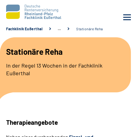
Fachklinik Eußerthal
…
Stationäre Reha
Unsere Klinik
Stationäre Reha
Unsere Angebote
In der Regel 13 Wochen in der Fachklinik
Eußerthal
Ihre Rehabilitation
Karriere
Beratungsstellen &
Zuweisende
Therapieangebote
Suche
Neben einer durchgehenden
Einzel- und