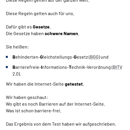
Diese Regeln gelten auch für uns.
Dafür gibt es
Gesetze
.
Die Gesetze haben
schwere Namen
.
Sie heißen:
B
ehinderten-
G
leichstellungs-
G
esetz (
BGG
) und
B
arrierefreie-
I
nformations-
T
echnik-Verordnung (
BITV
2.0).
Wir haben die Internet-Seite
getestet
.
Wir haben geschaut:
Wo gibt es noch Barrieren auf der Internet-Seite.
Was ist schon barriere-frei.
Das Ergebnis von dem Test haben wir aufgeschrieben.