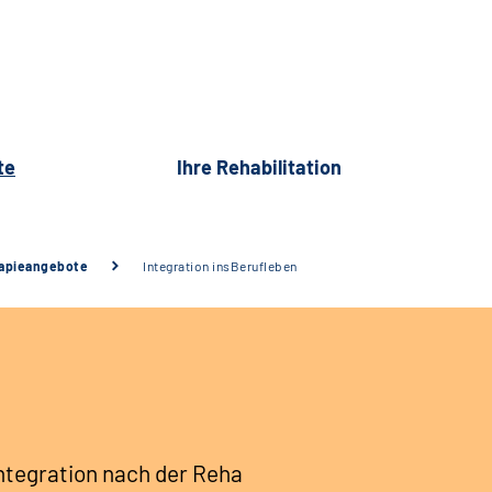
te
Ihre Rehabilitation
rapieangebote
Integration insBerufleben
n
Integration nach der Reha