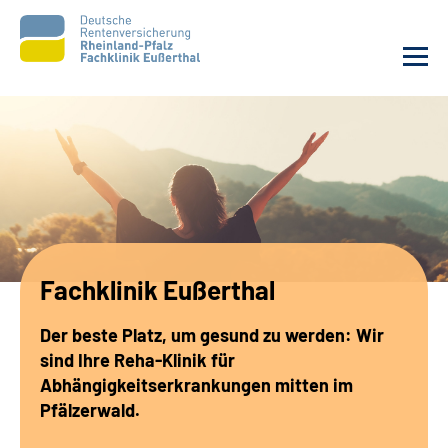
Unsere Klinik
Unsere Angebote
Ihre Rehabilitation
Fachklinik Eußerthal
Karriere
Der beste Platz, um gesund zu werden: Wir
Beratungsstellen &
sind Ihre Reha-Klinik für
Zuweisende
Abhängigkeitserkrankungen mitten im
Pfälzerwald.
Suche