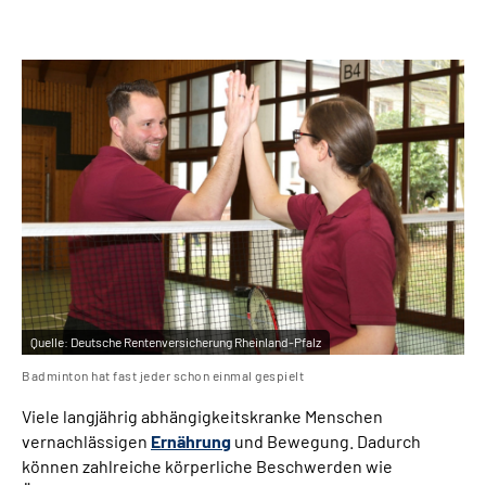
Leichte Sprache
Gebärdensprache
Quelle:
Deutsche Rentenversicherung Rheinland-Pfalz
Badminton hat fast jeder schon einmal gespielt
Viele langjährig abhängigkeitskranke Menschen
vernachlässigen
Ernährung
und Bewegung. Dadurch
können zahlreiche körperliche Beschwerden wie