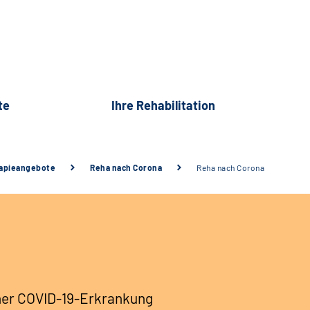
te
Ihre Rehabilitation
rapieangebote
Reha nach Corona
Reha nach Corona
ener COVID-19-Erkrankung