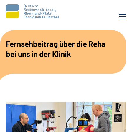
Unsere Klinik
Fernsehbeitrag über die Reha
bei uns in der Klinik
Unsere Angebote
Ihre Rehabilitation
Karriere
Beratungsstellen &
Zuweisende
Suche