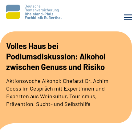
Unsere Klinik
Volles Haus bei
Podiumsdiskussion: Alkohol
Unsere Angebote
zwischen Genuss und Risiko
Ihre Rehabilitation
Aktionswoche Alkohol: Chefarzt Dr. Achim
Gooss im Gespräch mit Expertinnen und
Karriere
Experten aus Weinkultur, Tourismus,
Prävention, Sucht- und Selbsthilfe
Beratungsstellen &
Zuweisende
Suche