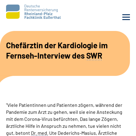
Unsere Klinik
Chefärztin der Kardiologie im
Fernseh-Interview des
SWR
Unsere Angebote
Ihre Rehabilitation
Karriere
"Viele Patientinnen und Patienten zögern, während der
Beratungsstellen &
Pandemie zum Arzt zu gehen, weil sie eine Ansteckung
Zuweisende
mit dem Corona-Virus befürchten. Das lange Zögern,
ärztliche Hilfe in Anspruch zu nehmen, tue vielen nicht
Suche
gut, betont
Dr.
med.
Ute Dederichs-Masius, Ärztliche