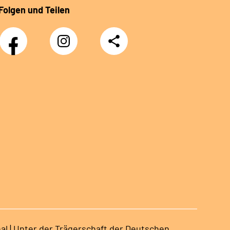
Folgen und Teilen
Facebook
Instagram
Teilen
DRV
Nachwuchskräfte
al | Unter der Trägerschaft der Deutschen