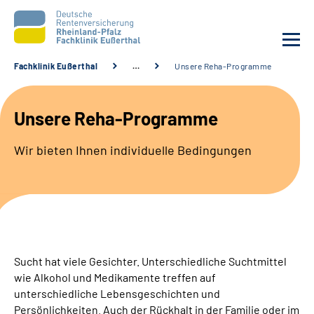
Fachklinik Eußerthal
…
Unsere Reha-Programme
Unsere Klinik
Unsere Reha-Programme
Unsere Angebote
Wir bieten Ihnen individuelle Bedingungen
Ihre Rehabilitation
Karriere
Beratungsstellen &
Zuweisende
Sucht hat viele Gesichter. Unterschiedliche Suchtmittel
wie Alkohol und Medikamente treffen auf
unterschiedliche Lebensgeschichten und
Suche
Persönlichkeiten. Auch der Rückhalt in der Familie oder im