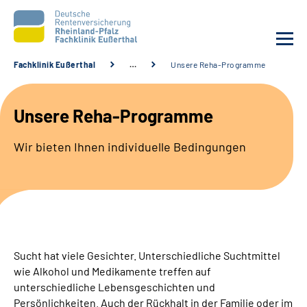
Fachklinik Eußerthal
…
Unsere Reha-Programme
Unsere Klinik
Unsere Reha-Programme
Unsere Angebote
Wir bieten Ihnen individuelle Bedingungen
Ihre Rehabilitation
Karriere
Beratungsstellen &
Zuweisende
Sucht hat viele Gesichter. Unterschiedliche Suchtmittel
wie Alkohol und Medikamente treffen auf
unterschiedliche Lebensgeschichten und
Suche
Persönlichkeiten. Auch der Rückhalt in der Familie oder im