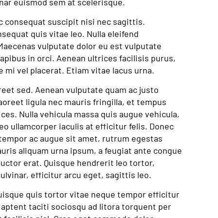
inar euismod sem at scelerisque.
c consequat suscipit nisi nec sagittis.
nsequat quis vitae leo. Nulla eleifend
. Maecenas vulputate dolor eu est vulputate
apibus in orci. Aenean ultrices facilisis purus,
ie mi vel placerat. Etiam vitae lacus urna.
aoreet sed. Aenean vulputate quam ac justo
oreet ligula nec mauris fringilla, et tempus
rices. Nulla vehicula massa quis augue vehicula,
eo ullamcorper iaculis at efficitur felis. Donec
m, tempor ac augue sit amet, rutrum egestas
uris aliquam urna ipsum, a feugiat ante congue
uctor erat. Quisque hendrerit leo tortor,
lvinar, efficitur arcu eget, sagittis leo.
isque quis tortor vitae neque tempor efficitur
 aptent taciti sociosqu ad litora torquent per