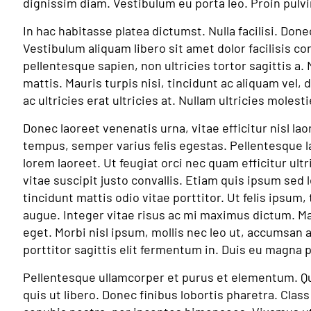
dignissim diam. Vestibulum eu porta leo. Proin pulv
In hac habitasse platea dictumst. Nulla facilisi. Done
Vestibulum aliquam libero sit amet dolor facilisis co
pellentesque sapien, non ultricies tortor sagittis a
mattis. Mauris turpis nisi, tincidunt ac aliquam vel, d
ac ultricies erat ultricies at. Nullam ultricies molest
Donec laoreet venenatis urna, vitae efficitur nisl l
tempus, semper varius felis egestas. Pellentesque la
lorem laoreet. Ut feugiat orci nec quam efficitur ult
vitae suscipit justo convallis. Etiam quis ipsum sed l
tincidunt mattis odio vitae porttitor. Ut felis ipsu
augue. Integer vitae risus ac mi maximus dictum. Ma
eget. Morbi nisl ipsum, mollis nec leo ut, accumsan a
porttitor sagittis elit fermentum in. Duis eu magna pu
Pellentesque ullamcorper et purus et elementum. Qu
quis ut libero. Donec finibus lobortis pharetra. Class