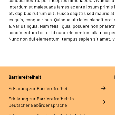
conubia nostra, per inceptos himenaeos. Vivamus ut 
Interdum et malesuada fames ac ante ipsum primis in
et, dapibus rutrum elit. Fusce sagittis sed mauris a
ex quis, congue risus. Quisque ultricies blandit orci 
a, varius ligula. Nam felis ligula, posuere non pharet
condimentum tortor id nunc elementum ullamcorper. 
Nunc non dui elementum, tempus sapien sit amet, vo
Barrierefreiheit
Erklärung zur Barrierefreiheit
Erklärung zur Barrierefreiheit in
Deutscher Gebärdensprache