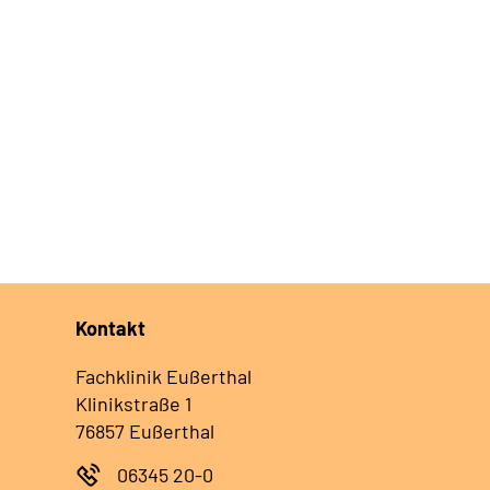
Kontakt
Fachklinik Eußerthal
Klinikstraße 1
76857 Eußerthal
06345 20-0