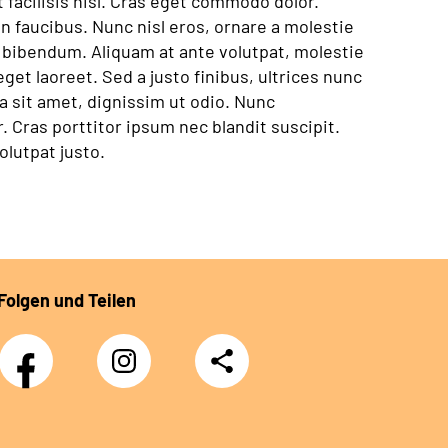
facilisis nisl. Cras eget commodo dolor.
 faucibus. Nunc nisl eros, ornare a molestie
t bibendum. Aliquam at ante volutpat, molestie
eget laoreet. Sed a justo finibus, ultrices nunc
ra sit amet, dignissim ut odio. Nunc
Cras porttitor ipsum nec blandit suscipit.
lutpat justo.
Folgen und Teilen
Facebook
Instagram
Teilen
DRV
Nachwuchskräfte