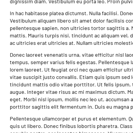
dignissim diam. Vestibulum eu porta leo. Proin pulv
In hac habitasse platea dictumst. Nulla facilisi. Done
Vestibulum aliquam libero sit amet dolor facilisis co
pellentesque sapien, non ultricies tortor sagittis a
mattis. Mauris turpis nisi, tincidunt ac aliquam vel, d
ac ultricies erat ultricies at. Nullam ultricies molest
Donec laoreet venenatis urna, vitae efficitur nisl l
tempus, semper varius felis egestas. Pellentesque la
lorem laoreet. Ut feugiat orci nec quam efficitur ult
vitae suscipit justo convallis. Etiam quis ipsum sed l
tincidunt mattis odio vitae porttitor. Ut felis ipsu
augue. Integer vitae risus ac mi maximus dictum. Ma
eget. Morbi nisl ipsum, mollis nec leo ut, accumsan a
porttitor sagittis elit fermentum in. Duis eu magna pu
Pellentesque ullamcorper et purus et elementum. Qu
quis ut libero. Donec finibus lobortis pharetra. Class