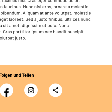
facilisis nisl. Cras eget commodo dolor.
 faucibus. Nunc nisl eros, ornare a molestie
t bibendum. Aliquam at ante volutpat, molestie
eget laoreet. Sed a justo finibus, ultrices nunc
ra sit amet, dignissim ut odio. Nunc
Cras porttitor ipsum nec blandit suscipit.
lutpat justo.
Folgen und Teilen
Facebook
Instagram
Teilen
DRV
Nachwuchskräfte