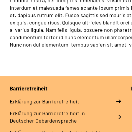
conubia nostra, per inceptos himenaeos. Vivamus ut 
Interdum et malesuada fames ac ante ipsum primis in
et, dapibus rutrum elit. Fusce sagittis sed mauris a
ex quis, congue risus. Quisque ultricies blandit orci 
a, varius ligula. Nam felis ligula, posuere non pharet
condimentum tortor id nunc elementum ullamcorper. 
Nunc non dui elementum, tempus sapien sit amet, vo
Barrierefreiheit
Erklärung zur Barrierefreiheit
Erklärung zur Barrierefreiheit in
Deutscher Gebärdensprache