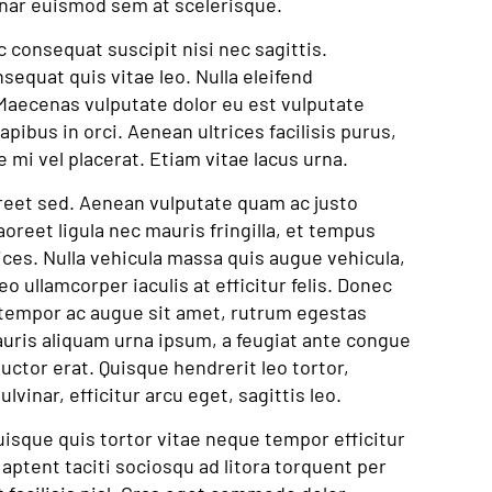
inar euismod sem at scelerisque.
c consequat suscipit nisi nec sagittis.
nsequat quis vitae leo. Nulla eleifend
. Maecenas vulputate dolor eu est vulputate
apibus in orci. Aenean ultrices facilisis purus,
ie mi vel placerat. Etiam vitae lacus urna.
aoreet sed. Aenean vulputate quam ac justo
oreet ligula nec mauris fringilla, et tempus
rices. Nulla vehicula massa quis augue vehicula,
eo ullamcorper iaculis at efficitur felis. Donec
m, tempor ac augue sit amet, rutrum egestas
uris aliquam urna ipsum, a feugiat ante congue
uctor erat. Quisque hendrerit leo tortor,
lvinar, efficitur arcu eget, sagittis leo.
isque quis tortor vitae neque tempor efficitur
 aptent taciti sociosqu ad litora torquent per