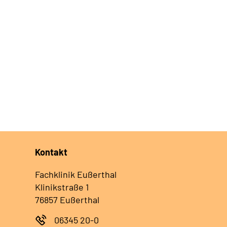
Kontakt
Fachklinik Eußerthal
Klinikstraße 1
76857 Eußerthal
06345 20-0