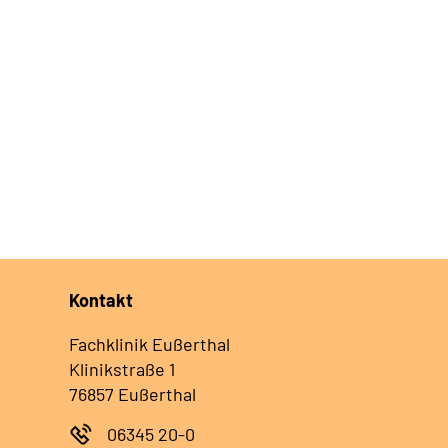
Kontakt
Fachklinik Eußerthal
Klinikstraße 1
76857 Eußerthal
06345 20-0