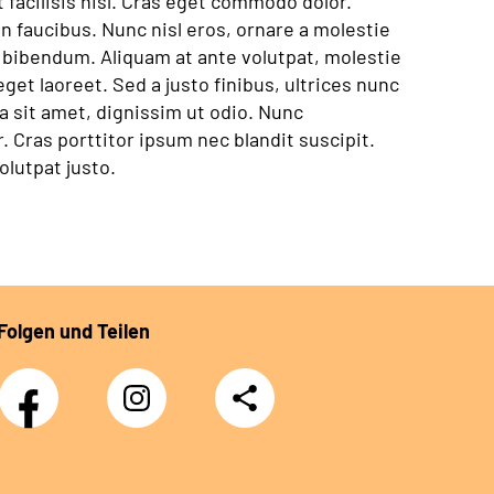
facilisis nisl. Cras eget commodo dolor.
 faucibus. Nunc nisl eros, ornare a molestie
t bibendum. Aliquam at ante volutpat, molestie
eget laoreet. Sed a justo finibus, ultrices nunc
ra sit amet, dignissim ut odio. Nunc
Cras porttitor ipsum nec blandit suscipit.
lutpat justo.
Folgen und Teilen
Facebook
Instagram
Teilen
DRV
Nachwuchskräfte