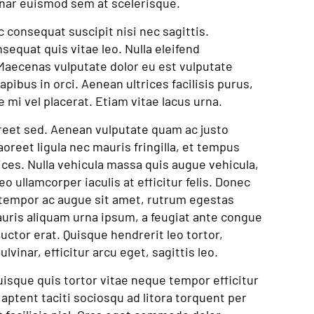
inar euismod sem at scelerisque.
c consequat suscipit nisi nec sagittis.
nsequat quis vitae leo. Nulla eleifend
. Maecenas vulputate dolor eu est vulputate
apibus in orci. Aenean ultrices facilisis purus,
ie mi vel placerat. Etiam vitae lacus urna.
aoreet sed. Aenean vulputate quam ac justo
oreet ligula nec mauris fringilla, et tempus
rices. Nulla vehicula massa quis augue vehicula,
eo ullamcorper iaculis at efficitur felis. Donec
m, tempor ac augue sit amet, rutrum egestas
uris aliquam urna ipsum, a feugiat ante congue
uctor erat. Quisque hendrerit leo tortor,
lvinar, efficitur arcu eget, sagittis leo.
isque quis tortor vitae neque tempor efficitur
 aptent taciti sociosqu ad litora torquent per