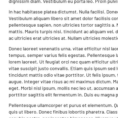
dignissim diam. Vestibulum eu porta leo. Proin pulv
In hac habitasse platea dictumst. Nulla facilisi. Done
Vestibulum aliquam libero sit amet dolor facilisis co
pellentesque sapien, non ultricies tortor sagittis a
mattis. Mauris turpis nisi, tincidunt ac aliquam vel, d
ac ultricies erat ultricies at. Nullam ultricies molest
Donec laoreet venenatis urna, vitae efficitur nisl l
tempus, semper varius felis egestas. Pellentesque la
lorem laoreet. Ut feugiat orci nec quam efficitur ult
vitae suscipit justo convallis. Etiam quis ipsum sed l
tincidunt mattis odio vitae porttitor. Ut felis ipsu
augue. Integer vitae risus ac mi maximus dictum. Ma
eget. Morbi nisl ipsum, mollis nec leo ut, accumsan a
porttitor sagittis elit fermentum in. Duis eu magna pu
Pellentesque ullamcorper et purus et elementum. Qu
quis ut libero. Donec finibus lobortis pharetra. Class