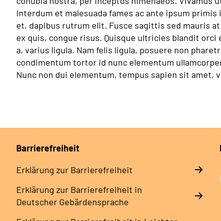
conubia nostra, per inceptos himenaeos. Vivamus ut 
Interdum et malesuada fames ac ante ipsum primis in
et, dapibus rutrum elit. Fusce sagittis sed mauris a
ex quis, congue risus. Quisque ultricies blandit orci 
a, varius ligula. Nam felis ligula, posuere non pharet
condimentum tortor id nunc elementum ullamcorper. 
Nunc non dui elementum, tempus sapien sit amet, vo
Barrierefreiheit
Erklärung zur Barrierefreiheit
Erklärung zur Barrierefreiheit in
Deutscher Gebärdensprache