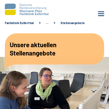
Fachklinik Eußerthal
…
Stellenangebote
Unsere Klinik
Unsere aktuellen
Unsere Angebote
Stellenangebote
Ihre Rehabilitation
Karriere
Beratungsstellen &
Zuweisende
Suche