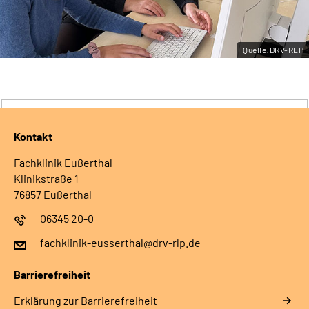
Leichte Sprache
Quelle:DRV-RLP
Gebärdensprache
Kontakt
Fachklinik Eußerthal
Klinikstraße 1
76857 Eußerthal
06345 20-0
fachklinik-eusserthal@drv-rlp.de
Barrierefreiheit
Erklärung zur Barrierefreiheit