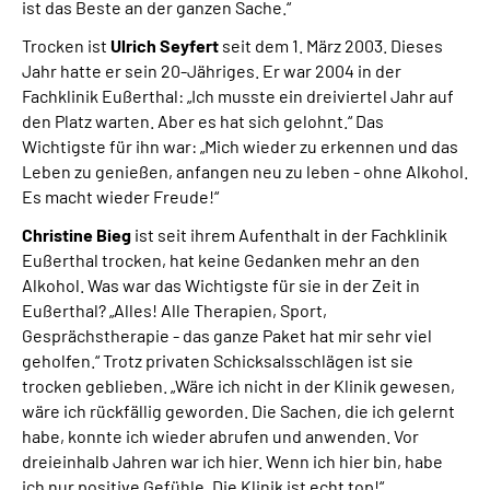
ist das Beste an der ganzen Sache.“
Trocken ist
Ulrich Seyfert
seit dem 1. März 2003. Dieses
Jahr hatte er sein 20-Jähriges. Er war 2004 in der
Fachklinik Eußerthal: „Ich musste ein dreiviertel Jahr auf
den Platz warten. Aber es hat sich gelohnt.“ Das
Wichtigste für ihn war: „Mich wieder zu erkennen und das
Leben zu genießen, anfangen neu zu leben - ohne Alkohol.
Es macht wieder Freude!“
Christine Bieg
ist seit ihrem Aufenthalt in der Fachklinik
Eußerthal trocken, hat keine Gedanken mehr an den
Alkohol. Was war das Wichtigste für sie in der Zeit in
Eußerthal? „Alles! Alle Therapien, Sport,
Gesprächstherapie - das ganze Paket hat mir sehr viel
geholfen.“ Trotz privaten Schicksalsschlägen ist sie
trocken geblieben. „Wäre ich nicht in der Klinik gewesen,
wäre ich rückfällig geworden. Die Sachen, die ich gelernt
habe, konnte ich wieder abrufen und anwenden. Vor
dreieinhalb Jahren war ich hier. Wenn ich hier bin, habe
ich nur positive Gefühle. Die Klinik ist echt top!“