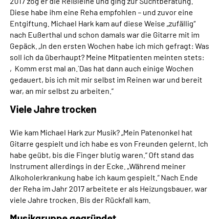
2017 zog er die Reißleine und ging zur Suchtberatung.
Diese habe ihm eine Reha empfohlen – und zuvor eine
Entgiftung. Michael Hark kam auf diese Weise „zufällig“
nach Eußerthal und schon damals war die Gitarre mit im
Gepäck. „In den ersten Wochen habe ich mich gefragt: Was
soll ich da überhaupt? Meine Mitpatienten meinten stets:
‚Komm erst mal an.` Das hat dann auch einige Wochen
gedauert, bis ich mit mir selbst im Reinen war und bereit
war, an mir selbst zu arbeiten.“
Viele Jahre trocken
Wie kam Michael Hark zur Musik? „Mein Patenonkel hat
Gitarre gespielt und ich habe es von Freunden gelernt. Ich
habe geübt, bis die Finger blutig waren.“ Oft stand das
Instrument allerdings in der Ecke. „Während meiner
Alkoholerkrankung habe ich kaum gespielt.“ Nach Ende
der Reha im Jahr 2017 arbeitete er als Heizungsbauer, war
viele Jahre trocken. Bis der Rückfall kam.
Musikgruppe gegründet