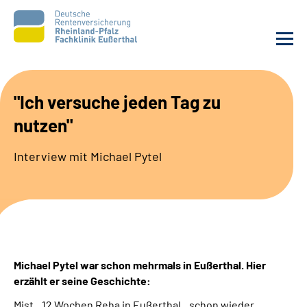
Unsere Klinik
"Ich versuche jeden Tag zu
nutzen"
Unsere Angebote
Interview mit Michael Pytel
Ihre Rehabilitation
Karriere
Beratungsstellen &
Zuweisende
Michael Pytel war schon mehrmals in Eußerthal. Hier
erzählt er seine Geschichte:
Suche
Mist...12 Wochen Reha in Eußerthal...schon wieder