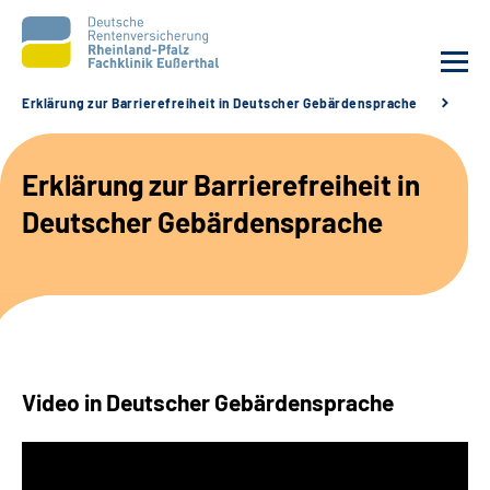
Erklärung zur Barrierefreiheit in Deutscher Gebärdensprache
Er
Unsere Klinik
Erklärung zur Barrierefreiheit in
Unsere Angebote
Deutscher Gebärdensprache
Ihre Rehabilitation
Karriere
Beratungsstellen &
Video in Deutscher Gebärdensprache
Zuweisende
Suche