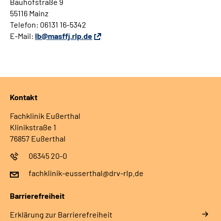
Bauhofstraße 9
55116 Mainz
Telefon: 06131 16-5342
E-Mail
:
lb@masffj.rlp.de
Kontakt
Fachklinik Eußerthal
Klinikstraße 1
76857 Eußerthal
06345 20-0
fachklinik-eusserthal@drv-rlp.de
Barrierefreiheit
Erklärung zur Barrierefreiheit