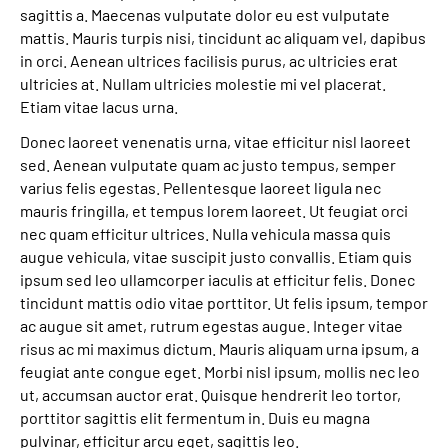
sagittis a. Maecenas vulputate dolor eu est vulputate
mattis. Mauris turpis nisi, tincidunt ac aliquam vel, dapibus
in orci. Aenean ultrices facilisis purus, ac ultricies erat
ultricies at. Nullam ultricies molestie mi vel placerat.
Etiam vitae lacus urna.
Donec laoreet venenatis urna, vitae efficitur nisl laoreet
sed. Aenean vulputate quam ac justo tempus, semper
varius felis egestas. Pellentesque laoreet ligula nec
mauris fringilla, et tempus lorem laoreet. Ut feugiat orci
nec quam efficitur ultrices. Nulla vehicula massa quis
augue vehicula, vitae suscipit justo convallis. Etiam quis
ipsum sed leo ullamcorper iaculis at efficitur felis. Donec
tincidunt mattis odio vitae porttitor. Ut felis ipsum, tempor
ac augue sit amet, rutrum egestas augue. Integer vitae
risus ac mi maximus dictum. Mauris aliquam urna ipsum, a
feugiat ante congue eget. Morbi nisl ipsum, mollis nec leo
ut, accumsan auctor erat. Quisque hendrerit leo tortor,
porttitor sagittis elit fermentum in. Duis eu magna
pulvinar, efficitur arcu eget, sagittis leo.