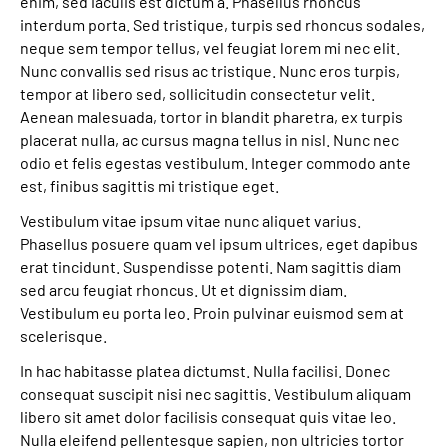
enim, sed iaculis est dictum a. Phasellus rhoncus
interdum porta. Sed tristique, turpis sed rhoncus sodales,
Leichte Sprache
neque sem tempor tellus, vel feugiat lorem mi nec elit.
Nunc convallis sed risus ac tristique. Nunc eros turpis,
Gebärdensprache
tempor at libero sed, sollicitudin consectetur velit.
Aenean malesuada, tortor in blandit pharetra, ex turpis
placerat nulla, ac cursus magna tellus in nisl. Nunc nec
odio et felis egestas vestibulum. Integer commodo ante
est, finibus sagittis mi tristique eget.
Vestibulum vitae ipsum vitae nunc aliquet varius.
Phasellus posuere quam vel ipsum ultrices, eget dapibus
erat tincidunt. Suspendisse potenti. Nam sagittis diam
sed arcu feugiat rhoncus. Ut et dignissim diam.
Vestibulum eu porta leo. Proin pulvinar euismod sem at
scelerisque.
In hac habitasse platea dictumst. Nulla facilisi. Donec
consequat suscipit nisi nec sagittis. Vestibulum aliquam
libero sit amet dolor facilisis consequat quis vitae leo.
Nulla eleifend pellentesque sapien, non ultricies tortor