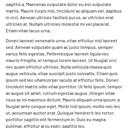
sagittis a. Maecenas vulputate dolor eu est vulputate
mattis. Mauris turpis nisi, tincidunt ac aliquam vel, dapibus
in orci. Aenean ultrices facilisis purus, ac ultricies erat
ultricies at. Nullam ultricies molestie mi vel placerat.
Etiam vitae lacus urna.
Donec laoreet venenatis urna, vitae efficitur nisl laoreet
sed. Aenean vulputate quam ac justo tempus, semper
varius felis egestas. Pellentesque laoreet ligula nec
mauris fringilla, et tempus lorem laoreet. Ut feugiat orci
nec quam efficitur ultrices. Nulla vehicula massa quis
augue vehicula, vitae suscipit justo convallis. Etiam quis
ipsum sed leo ullamcorper iaculis at efficitur felis. Donec
tincidunt mattis odio vitae porttitor. Ut felis ipsum, tempor
ac augue sit amet, rutrum egestas augue. Integer vitae
risus ac mi maximus dictum. Mauris aliquam urna ipsum, a
feugiat ante congue eget. Morbi nisl ipsum, mollis nec leo
ut, accumsan auctor erat. Quisque hendrerit leo tortor,
porttitor sagittis elit fermentum in. Duis eu magna
pulvinar, efficitur arcu eget, sagittis leo.