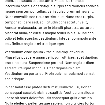
enim, sed iaculis est dictum a. Phasellus rhoncus
interdum porta. Sed tristique, turpis sed rhoncus sodales,
Leichte Sprache
neque sem tempor tellus, vel feugiat lorem mi nec elit.
Nunc convallis sed risus ac tristique. Nunc eros turpis,
Gebärdensprache
tempor at libero sed, sollicitudin consectetur velit.
Aenean malesuada, tortor in blandit pharetra, ex turpis
placerat nulla, ac cursus magna tellus in nisl. Nunc nec
odio et felis egestas vestibulum. Integer commodo ante
est, finibus sagittis mi tristique eget.
Vestibulum vitae ipsum vitae nunc aliquet varius.
Phasellus posuere quam vel ipsum ultrices, eget dapibus
erat tincidunt. Suspendisse potenti. Nam sagittis diam
sed arcu feugiat rhoncus. Ut et dignissim diam.
Vestibulum eu porta leo. Proin pulvinar euismod sem at
scelerisque.
In hac habitasse platea dictumst. Nulla facilisi. Donec
consequat suscipit nisi nec sagittis. Vestibulum aliquam
libero sit amet dolor facilisis consequat quis vitae leo.
Nulla eleifend pellentesque sapien, non ultricies tortor