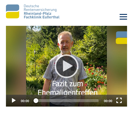
Unsere Klinik
Unsere Angebote
Ihre Rehabilitation
Karriere
00:00
00:00
Beratungsstellen &
Zuweisende
Suche