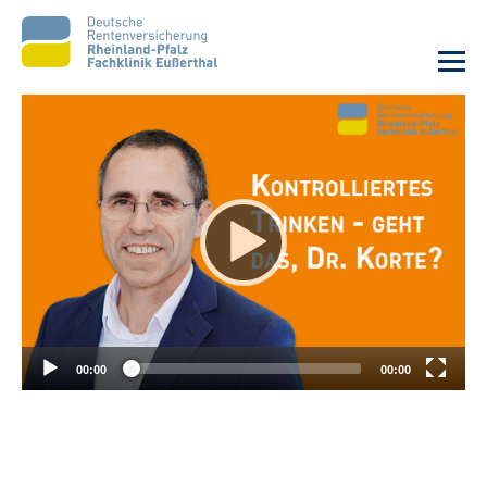
Unsere Klinik
Unsere Angebote
Ihre Rehabilitation
Karriere
00:00
00:00
Beratungsstellen &
Zuweisende
Suche