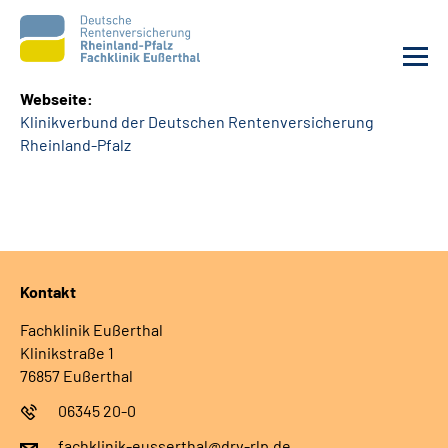
Webseite:
Klinikverbund der Deutschen Rentenversicherung
Unsere Klinik
Rheinland-Pfalz
Unsere Angebote
Ihre Rehabilitation
Kontakt
Karriere
Fachklinik Eußerthal
Beratungsstellen &
Klinikstraße 1
Zuweisende
76857 Eußerthal
06345 20-0
Suche
fachklinik-eusserthal@drv-rlp.de