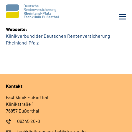
Webseite:
Klinikverbund der Deutschen Rentenversicherung
Unsere Klinik
Rheinland-Pfalz
Unsere Angebote
Ihre Rehabilitation
Kontakt
Karriere
Fachklinik Eußerthal
Beratungsstellen &
Klinikstraße 1
Zuweisende
76857 Eußerthal
06345 20-0
Suche
fachklinik-eusserthal@drv-rlp.de