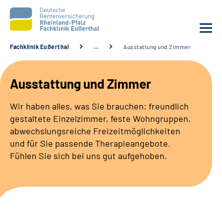
Fachklinik Eußerthal
…
Ausstattung und Zimmer
Unsere Klinik
Ausstattung und Zimmer
Unsere Angebote
Wir haben alles, was Sie brauchen: freundlich
gestaltete Einzelzimmer, feste Wohngruppen,
Ihre Rehabilitation
abwechslungsreiche Freizeitmöglichkeiten
und für Sie passende Therapieangebote.
Karriere
Fühlen Sie sich bei uns gut aufgehoben.
Beratungsstellen &
Zuweisende
Suche