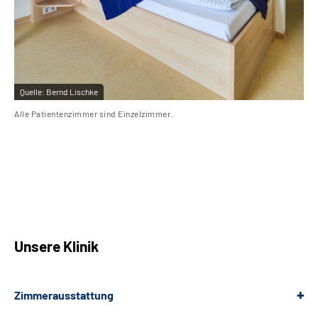
Quelle:
Bernd Lischke
Qu
Alle Patientenzimmer sind Einzelzimmer.
Die
Unsere Klinik
Zimmerausstattung