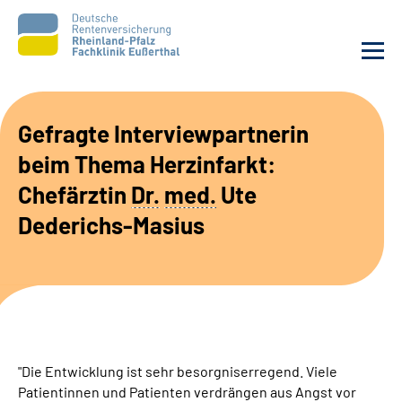
Unsere Klinik
Gefragte Interviewpartnerin
beim Thema Herzinfarkt:
Unsere Angebote
Chefärztin
Dr.
med.
Ute
Ihre Rehabilitation
Dederichs-Masius
Karriere
Beratungsstellen &
Zuweisende
"Die Entwicklung ist sehr besorgniserregend. Viele
Suche
Patientinnen und Patienten verdrängen aus Angst vor