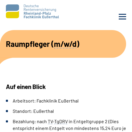
Unsere Klinik
Raumpfleger (
m/w/d
)
Unsere Angebote
Ihre Rehabilitation
Auf einen Blick
Karriere
Arbeitsort: Fachklinik Eußerthal
Beratungsstellen &
Zuweisende
Standort: Eußerthal
Bezahlung: nach
TV
-
TgDRV
in Entgeltgruppe 2
(Dies
Suche
entspricht einem Entgelt von mindestens 15,24 Euro je