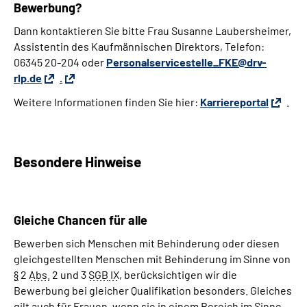
Bewerbung?
Dann kontaktieren Sie bitte Frau Susanne Laubersheimer,
Assistentin des Kaufmännischen Direktors, Telefon:
06345 20-204 oder
Personalservicestelle_FKE@drv-
rlp.de
.
Weitere Informationen finden Sie hier:
Karriereportal
.
Besondere Hinweise
Gleiche
Chancen
für alle
Bewerben sich Menschen mit Behinderung oder diesen
gleichgestellten Menschen mit Behinderung im Sinne von
§
2
Abs.
2 und 3
SGB
IX
, berücksichtigen wir die
Bewerbung bei gleicher Qualifikation besonders. Gleiches
gilt auch für Frauen, wenn sie in einem Bereich im Sinne