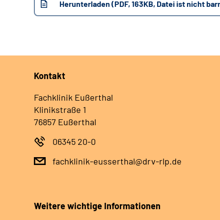
Herunterladen (PDF, 163KB, Datei ist nicht barr
Kontakt
Fachklinik Eußerthal
Klinikstraße 1
76857 Eußerthal
06345 20-0
fachklinik-eusserthal@drv-rlp.de
Weitere wichtige Informationen