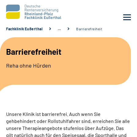
Fachklinik Eußerthal
…
Barrierefreiheit
Unsere Klinik
Barrierefreiheit
Unsere Angebote
Reha ohne Hürden
Ihre Rehabilitation
Karriere
Beratungsstellen &
Zuweisende
Unsere Klinik ist barrierefrei. Auch wenn Sie
gehbehindert oder Rollstuhlfahrer sind, erreichen Sie alle
unsere Therapieangebote stufenlos über Aufzüge. Das
Suche
gilt natürlich auch für den Speisesaal, die Sporthalle und