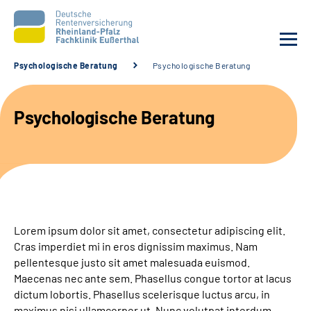
Psychologische Beratung
Psychologische Beratung
Unsere Klinik
Psychologische Beratung
Unsere Angebote
Ihre Rehabilitation
Karriere
Lorem ipsum dolor sit amet, consectetur adipiscing elit.
Beratungsstellen &
Cras imperdiet mi in eros dignissim maximus. Nam
Zuweisende
pellentesque justo sit amet malesuada euismod.
Maecenas nec ante sem. Phasellus congue tortor at lacus
dictum lobortis. Phasellus scelerisque luctus arcu, in
Suche
maximus nisi ullamcorper ut. Nunc volutpat interdum