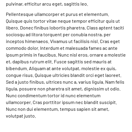
pulvinar, efficitur arcu eget, sagittis leo.
Pellentesque ullamcorper et purus et elementum.
Quisque quis tortor vitae neque tempor efficitur quis ut
libero. Donec finibus lobortis pharetra. Class aptent taciti
sociosqu ad litora torquent per conubia nostra, per
inceptos himenaeos. Vivamus ut facilisis nisl. Cras eget
commodo dolor. Interdum et malesuada fames ac ante
ipsum primis in faucibus. Nunc nisl eros, ornare a molestie
et, dapibus rutrum elit. Fusce sagittis sed mauris at
bibendum. Aliquam at ante volutpat, molestie ex quis,
congue risus. Quisque ultricies blandit orci eget laoreet.
Sed a justo finibus, ultrices nunc a, varius ligula. Nam felis
ligula, posuere non pharetra sit amet, dignissim ut odio.
Nunc condimentum tortor id nunc elementum
ullamcorper. Cras porttitor ipsum nec blandit suscipit.
Nunc non dui elementum, tempus sapien sit amet,
volutpat justo.