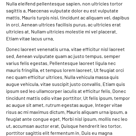
Nulla eleifend pellentesque sapien, non ultricies tortor
sagittis a. Maecenas vulputate dolor eu est vulputate
mattis. Mauris turpis nisi, tincidunt ac aliquam vel, dapibus
in orci. Aenean ultrices facilisis purus, ac ultricies erat
ultricies at. Nullam ultricies molestie mi vel placerat.
Etiam vitae lacus urna.
Donec laoreet venenatis urna, vitae efficitur nisl laoreet
sed. Aenean vulputate quam ac justo tempus, semper
varius felis egestas. Pellentesque laoreet ligula nec
mauris fringilla, et tempus lorem laoreet. Ut feugiat orci
nec quam efficitur ultrices. Nulla vehicula massa quis
augue vehicula, vitae suscipit justo convallis. Etiam quis
ipsum sed leo ullamcorper iaculis at efficitur felis. Donec
tincidunt mattis odio vitae porttitor. Ut felis ipsum, tempor
ac augue sit amet, rutrum egestas augue. Integer vitae
risus ac mi maximus dictum. Mauris aliquam urna ipsum, a
feugiat ante congue eget. Morbi nisl ipsum, mollis nec leo
ut, accumsan auctor erat. Quisque hendrerit leo tortor,
porttitor sagittis elit fermentum in. Duis eu magna