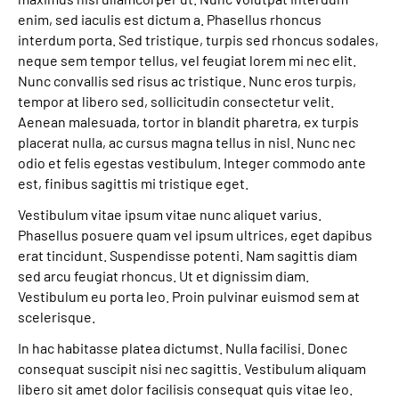
enim, sed iaculis est dictum a. Phasellus rhoncus
Leichte Sprache
interdum porta. Sed tristique, turpis sed rhoncus sodales,
neque sem tempor tellus, vel feugiat lorem mi nec elit.
Gebärdensprache
Nunc convallis sed risus ac tristique. Nunc eros turpis,
tempor at libero sed, sollicitudin consectetur velit.
Aenean malesuada, tortor in blandit pharetra, ex turpis
placerat nulla, ac cursus magna tellus in nisl. Nunc nec
odio et felis egestas vestibulum. Integer commodo ante
est, finibus sagittis mi tristique eget.
Vestibulum vitae ipsum vitae nunc aliquet varius.
Phasellus posuere quam vel ipsum ultrices, eget dapibus
erat tincidunt. Suspendisse potenti. Nam sagittis diam
sed arcu feugiat rhoncus. Ut et dignissim diam.
Vestibulum eu porta leo. Proin pulvinar euismod sem at
scelerisque.
In hac habitasse platea dictumst. Nulla facilisi. Donec
consequat suscipit nisi nec sagittis. Vestibulum aliquam
libero sit amet dolor facilisis consequat quis vitae leo.