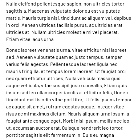
Nulla eleifend pellentesque sapien, non ultricies tortor
sagittis a. Maecenas vulputate dolor eu est vulputate
mattis. Mauris turpis nisi, tincidunt ac aliquam vel, dapibus
in orci. Aenean ultrices facilisis purus, ac ultricies erat
ultricies at. Nullam ultricies molestie mi vel placerat.
Etiam vitae lacus urna.
Donec laoreet venenatis urna, vitae efficitur nisl laoreet
sed. Aenean vulputate quam ac justo tempus, semper
varius felis egestas. Pellentesque laoreet ligula nec
mauris fringilla, et tempus lorem laoreet. Ut feugiat orci
nec quam efficitur ultrices. Nulla vehicula massa quis
augue vehicula, vitae suscipit justo convallis. Etiam quis
ipsum sed leo ullamcorper iaculis at efficitur felis. Donec
tincidunt mattis odio vitae porttitor. Ut felis ipsum, tempor
ac augue sit amet, rutrum egestas augue. Integer vitae
risus ac mi maximus dictum. Mauris aliquam urna ipsum, a
feugiat ante congue eget. Morbi nisl ipsum, mollis nec leo
ut, accumsan auctor erat. Quisque hendrerit leo tortor,
porttitor sagittis elit fermentum in. Duis eu magna