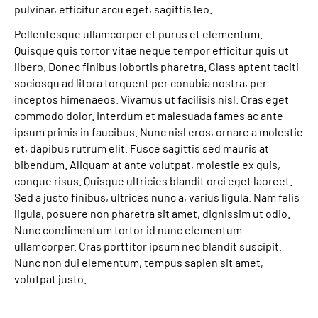
pulvinar, efficitur arcu eget, sagittis leo.
Pellentesque ullamcorper et purus et elementum.
Quisque quis tortor vitae neque tempor efficitur quis ut
libero. Donec finibus lobortis pharetra. Class aptent taciti
sociosqu ad litora torquent per conubia nostra, per
inceptos himenaeos. Vivamus ut facilisis nisl. Cras eget
commodo dolor. Interdum et malesuada fames ac ante
ipsum primis in faucibus. Nunc nisl eros, ornare a molestie
et, dapibus rutrum elit. Fusce sagittis sed mauris at
bibendum. Aliquam at ante volutpat, molestie ex quis,
congue risus. Quisque ultricies blandit orci eget laoreet.
Sed a justo finibus, ultrices nunc a, varius ligula. Nam felis
ligula, posuere non pharetra sit amet, dignissim ut odio.
Nunc condimentum tortor id nunc elementum
ullamcorper. Cras porttitor ipsum nec blandit suscipit.
Nunc non dui elementum, tempus sapien sit amet,
volutpat justo.