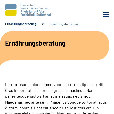
Ernährungsberatung
Ernährungsberatung
Unsere Klinik
Ernährungsberatung
Unsere Angebote
Ihre Rehabilitation
Karriere
Lorem ipsum dolor sit amet, consectetur adipiscing elit.
Beratungsstellen &
Cras imperdiet mi in eros dignissim maximus. Nam
Zuweisende
pellentesque justo sit amet malesuada euismod.
Maecenas nec ante sem. Phasellus congue tortor at lacus
dictum lobortis. Phasellus scelerisque luctus arcu, in
Suche
maximus nisi ullamcorper ut. Nunc volutpat interdum