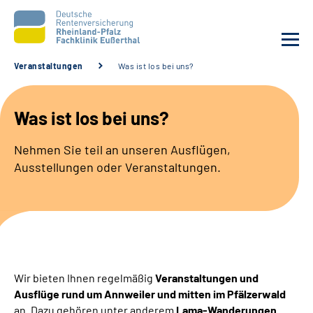
Veranstaltungen
Was ist los bei uns?
Unsere Klinik
Was ist los bei uns?
Unsere Angebote
Nehmen Sie teil an unseren Ausflügen,
Ausstellungen oder Veranstaltungen.
Ihre Rehabilitation
Karriere
Beratungsstellen &
Zuweisende
Wir bieten Ihnen regelmäßig
Veranstaltungen und
Ausflüge rund um Annweiler und mitten im Pfälzerwald
Suche
an. Dazu gehören unter anderem
Lama-Wanderungen