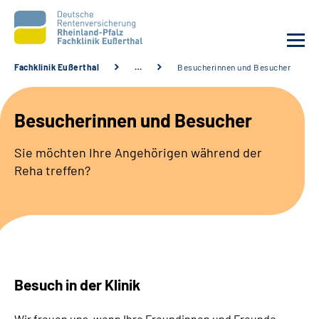
Fachklinik Eußerthal
…
Besucherinnen und Besucher
Unsere Klinik
Besucherinnen und Besucher
Unsere Angebote
Sie möchten Ihre Angehörigen während der
Reha treffen?
Ihre Rehabilitation
Karriere
Beratungsstellen &
Zuweisende
Besuch in der Klinik
Suche
Wir freuen uns, wenn Ihre Freundinnen und Freunde,