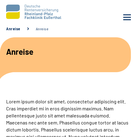
Anreise
Anreise
Unsere Klinik
Anreise
Unsere Angebote
Ihre Rehabilitation
Karriere
Lorem ipsum dolor sit amet, consectetur adipiscing elit.
Beratungsstellen &
Cras imperdiet mi in eros dignissim maximus. Nam
Zuweisende
pellentesque justo sit amet malesuada euismod.
Maecenas nec ante sem. Phasellus congue tortor at lacus
dictum lobortis. Phasellus scelerisque luctus arcu, in
Suche
maximus nisi ullamcorper ut. Nunc volutpat interdum