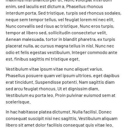
enim, sed iaculis est dictum a. Phasellus rhoncus
Leichte Sprache
interdum porta. Sed tristique, turpis sed rhoncus sodales,
neque sem tempor tellus, vel feugiat lorem mi nec elit.
Gebärdensprache
Nunc convallis sed risus ac tristique. Nunc eros turpis,
tempor at libero sed, sollicitudin consectetur velit.
Aenean malesuada, tortor in blandit pharetra, ex turpis
placerat nulla, ac cursus magna tellus in nisl. Nunc nec
odio et felis egestas vestibulum. Integer commodo ante
est, finibus sagittis mi tristique eget.
Vestibulum vitae ipsum vitae nunc aliquet varius.
Phasellus posuere quam vel ipsum ultrices, eget dapibus
erat tincidunt. Suspendisse potenti. Nam sagittis diam
sed arcu feugiat rhoncus. Ut et dignissim diam.
Vestibulum eu porta leo. Proin pulvinar euismod sem at
scelerisque.
In hac habitasse platea dictumst. Nulla facilisi. Donec
consequat suscipit nisi nec sagittis. Vestibulum aliquam
libero sit amet dolor facilisis consequat quis vitae leo.