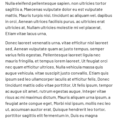
Nulla eleifend pellentesque sapien, non ultricies tortor
sagittis a. Maecenas vulputate dolor eu est vulputate
mattis. Mauris turpis nisi, tincidunt ac aliquam vel, dapibus
in orci. Aenean ultrices facilisis purus, ac ultricies erat
ultricies at. Nullam ultricies molestie mi vel placerat.
Etiam vitae lacus urna.
Donec laoreet venenatis urna, vitae efficitur nisl laoreet
sed. Aenean vulputate quam ac justo tempus, semper
varius felis egestas. Pellentesque laoreet ligula nec
mauris fringilla, et tempus lorem laoreet. Ut feugiat orci
nec quam efficitur ultrices. Nulla vehicula massa quis
augue vehicula, vitae suscipit justo convallis. Etiam quis
ipsum sed leo ullamcorper iaculis at efficitur felis. Donec
tincidunt mattis odio vitae porttitor. Ut felis ipsum, tempor
ac augue sit amet, rutrum egestas augue. Integer vitae
risus ac mi maximus dictum. Mauris aliquam urna ipsum, a
feugiat ante congue eget. Morbi nisl ipsum, mollis nec leo
ut, accumsan auctor erat. Quisque hendrerit leo tortor,
porttitor sagittis elit fermentum in. Duis eu magna