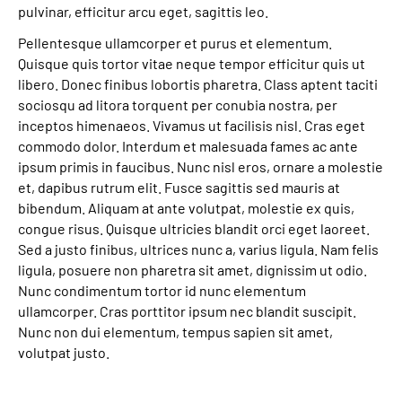
pulvinar, efficitur arcu eget, sagittis leo.
Pellentesque ullamcorper et purus et elementum.
Quisque quis tortor vitae neque tempor efficitur quis ut
libero. Donec finibus lobortis pharetra. Class aptent taciti
sociosqu ad litora torquent per conubia nostra, per
inceptos himenaeos. Vivamus ut facilisis nisl. Cras eget
commodo dolor. Interdum et malesuada fames ac ante
ipsum primis in faucibus. Nunc nisl eros, ornare a molestie
et, dapibus rutrum elit. Fusce sagittis sed mauris at
bibendum. Aliquam at ante volutpat, molestie ex quis,
congue risus. Quisque ultricies blandit orci eget laoreet.
Sed a justo finibus, ultrices nunc a, varius ligula. Nam felis
ligula, posuere non pharetra sit amet, dignissim ut odio.
Nunc condimentum tortor id nunc elementum
ullamcorper. Cras porttitor ipsum nec blandit suscipit.
Nunc non dui elementum, tempus sapien sit amet,
volutpat justo.