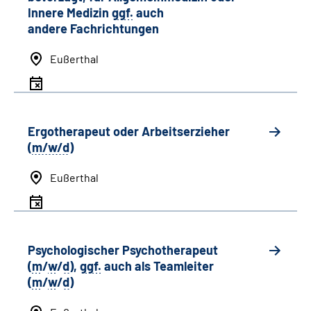
Innere Medizin
ggf.
auch
andere
Fachrichtungen
Eußerthal
Ergotherapeut oder Arbeitserzieher
(
m/w/d
)
Eußerthal
Psychologischer Psychotherapeut
(
m
/
w
/
d
),
ggf.
auch als
Team
leiter
(
m
/
w
/
d
)