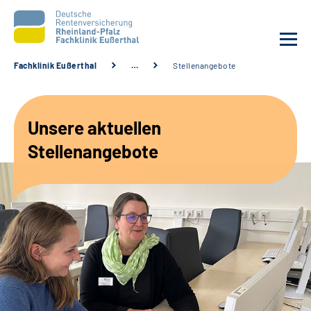
Fachklinik Eußerthal
…
Stellenangebote
Unsere Klinik
Unsere aktuellen
Unsere Angebote
Stellenangebote
Ihre Rehabilitation
Karriere
Beratungsstellen &
Zuweisende
Suche