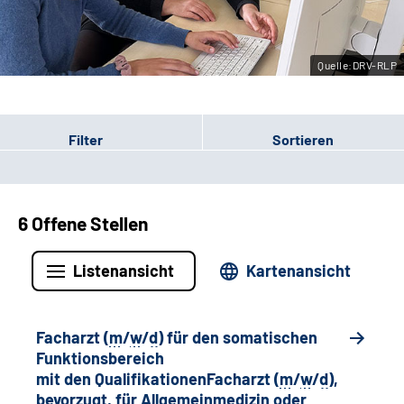
Leichte Sprache
Quelle:DRV-RLP
Gebärdensprache
Filter
Sortieren
6 Offene Stellen
Listenansicht
Kartenansicht
Facharzt (
m
/
w
/
d
) für den somatischen
Funktionsbereich
mit den QualifikationenFacharzt (
m
/
w
/
d
),
bevorzugt, für Allgemeinmedizin oder