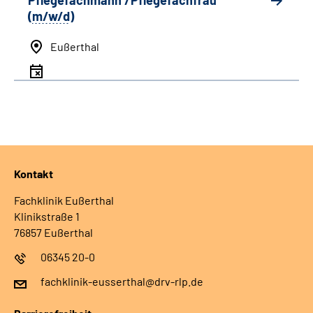
Pflegefachmann /Pflegefachfrau
(
m/w/d
)
Eußerthal
Kontakt
Fachklinik Eußerthal
Klinikstraße 1
76857 Eußerthal
06345 20-0
fachklinik-eusserthal@drv-rlp.de