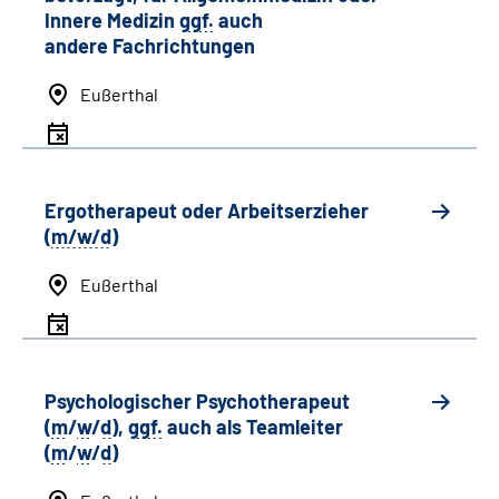
Innere Medizin
ggf.
auch
andere
Fachrichtungen
Eußerthal
Ergotherapeut oder Arbeitserzieher
(
m/w/d
)
Eußerthal
Psychologischer Psychotherapeut
(
m
/
w
/
d
),
ggf.
auch als
Team
leiter
(
m
/
w
/
d
)