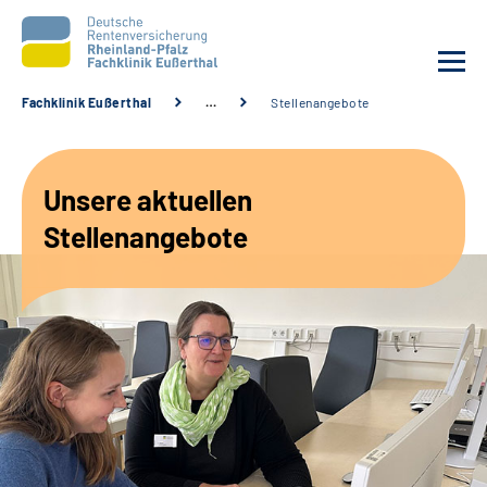
Fachklinik Eußerthal
…
Stellenangebote
Unsere Klinik
Unsere aktuellen
Unsere Angebote
Stellenangebote
Ihre Rehabilitation
Karriere
Beratungsstellen &
Zuweisende
Suche