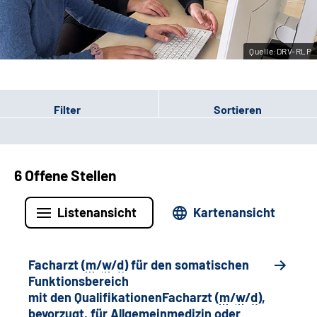
Leichte Sprache
Quelle:DRV-RLP
Gebärdensprache
Filter
Sortieren
6 Offene Stellen
Listenansicht
Kartenansicht
Facharzt (
m
/
w
/
d
) für den somatischen
Funktionsbereich
mit den QualifikationenFacharzt (
m
/
w
/
d
),
bevorzugt, für Allgemeinmedizin oder