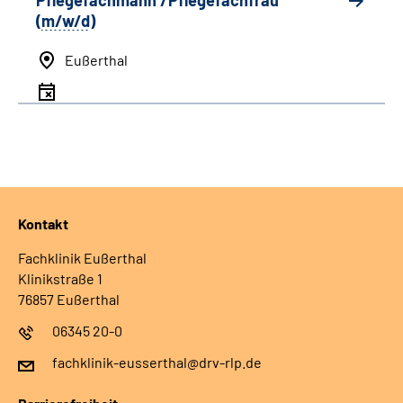
Pflegefachmann /Pflegefachfrau
(
m/w/d
)
Eußerthal
Kontakt
Fachklinik Eußerthal
Klinikstraße 1
76857 Eußerthal
06345 20-0
fachklinik-eusserthal@drv-rlp.de