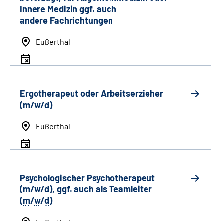
Innere Medizin
ggf.
auch
andere
Fachrichtungen
Eußerthal
Ergotherapeut oder Arbeitserzieher
(
m/w/d
)
Eußerthal
Psychologischer Psychotherapeut
(
m
/
w
/
d
),
ggf.
auch als
Team
leiter
(
m
/
w
/
d
)