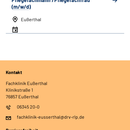
Pflegefachmann /Pflegefachfrau
(
m/w/d
)
Eußerthal
Kontakt
Fachklinik Eußerthal
Klinikstraße 1
76857 Eußerthal
06345 20-0
fachklinik-eusserthal@drv-rlp.de