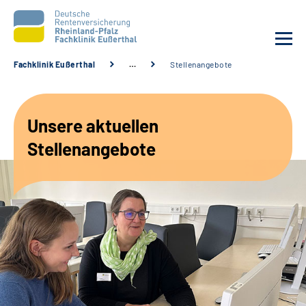
Fachklinik Eußerthal
…
Stellenangebote
Unsere Klinik
Unsere aktuellen
Unsere Angebote
Stellenangebote
Ihre Rehabilitation
Karriere
Beratungsstellen &
Zuweisende
Suche