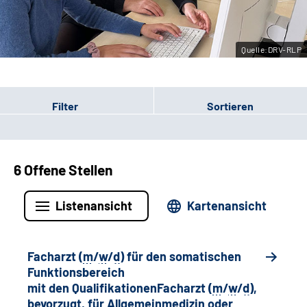
Leichte Sprache
Quelle:DRV-RLP
Gebärdensprache
Filter
Sortieren
6 Offene Stellen
Listenansicht
Kartenansicht
Facharzt (
m
/
w
/
d
) für den somatischen
Funktionsbereich
mit den QualifikationenFacharzt (
m
/
w
/
d
),
bevorzugt, für Allgemeinmedizin oder