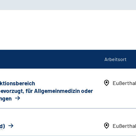
Arbeitsort
nktionsbereich
Eußertha
 bevorzugt, für Allgemeinmedizin oder
ungen
d
)
Eußertha