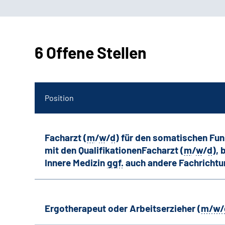
6 Offene Stellen
Position
Facharzt (
m
/
w
/
d
) für den somatischen Fu
mit den QualifikationenFacharzt (
m
/
w
/
d
),
Innere Medizin
ggf.
auch andere
Fachricht
Ergotherapeut oder Arbeitserzieher (
m/w/