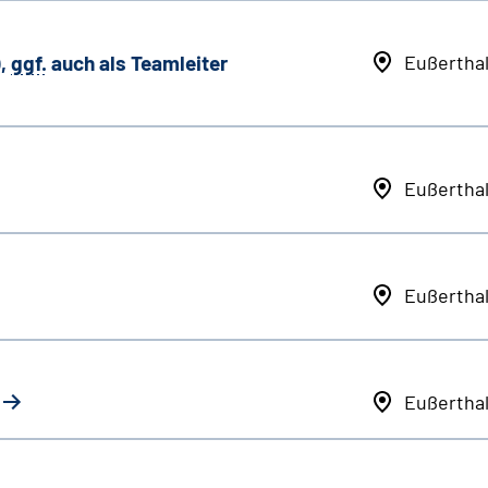
,
ggf.
auch als
Team
leiter
Eußertha
Eußertha
Eußertha
Eußertha