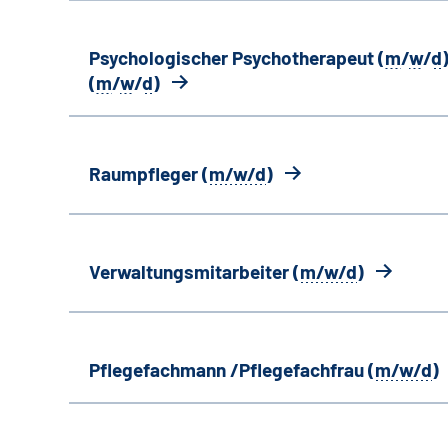
Psychologischer Psychotherapeut (
m
/
w
/
d
)
(
m
/
w
/
d
)
Raumpfleger (
m/w/d
)
Verwaltungsmitarbeiter (
m/w/d
)
Pflegefachmann /Pflegefachfrau (
m/w/d
)