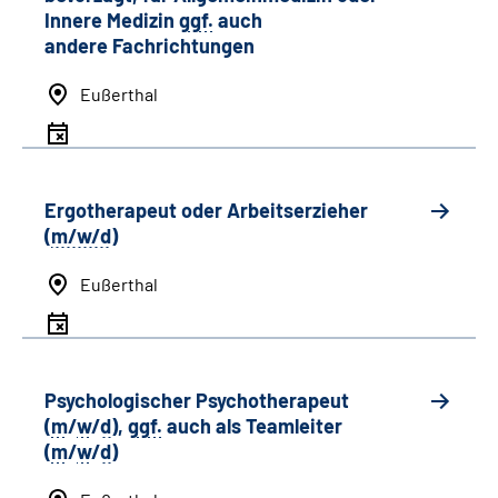
Innere Medizin
ggf.
auch
andere
Fachrichtungen
Eußerthal
Ergotherapeut oder Arbeitserzieher
(
m/w/d
)
Eußerthal
Psychologischer Psychotherapeut
(
m
/
w
/
d
),
ggf.
auch als
Team
leiter
(
m
/
w
/
d
)