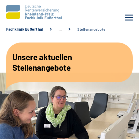
Fachklinik Eußerthal
…
Stellenangebote
Unsere Klinik
Unsere aktuellen
Unsere Angebote
Stellenangebote
Ihre Rehabilitation
Karriere
Beratungsstellen &
Zuweisende
Suche