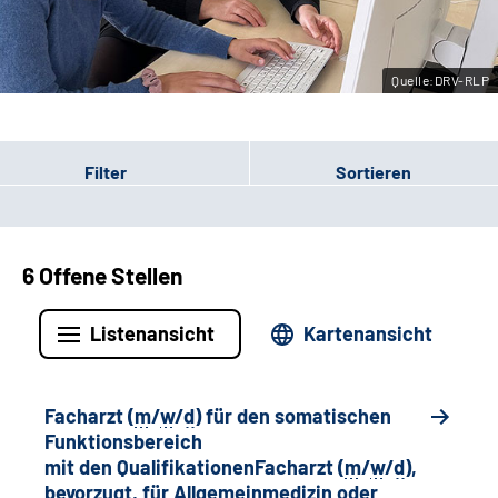
Leichte Sprache
Quelle:DRV-RLP
Gebärdensprache
Filter
Sortieren
6 Offene Stellen
Listenansicht
Kartenansicht
Facharzt (
m
/
w
/
d
) für den somatischen
Funktionsbereich
mit den QualifikationenFacharzt (
m
/
w
/
d
),
bevorzugt, für Allgemeinmedizin oder