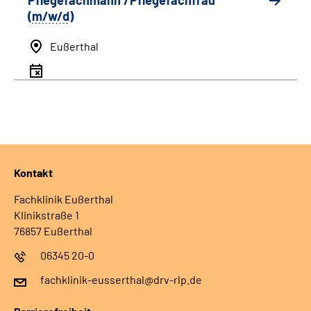
Pflegefachmann /Pflegefachfrau
(
m/w/d
)
Eußerthal
Kontakt
Fachklinik Eußerthal
Klinikstraße 1
76857 Eußerthal
06345 20-0
fachklinik-eusserthal@drv-rlp.de