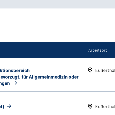
Arbeitsort
nktionsbereich
Eußertha
 bevorzugt, für Allgemeinmedizin oder
ungen
d
)
Eußertha