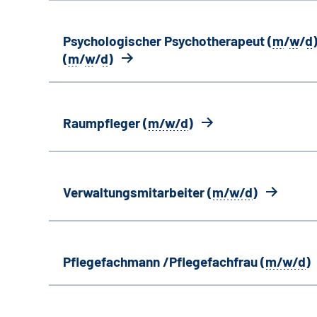
Psychologischer Psychotherapeut (
m
/
w
/
d
)
(
m
/
w
/
d
)
Raumpfleger (
m/w/d
)
Verwaltungsmitarbeiter (
m/w/d
)
Pflegefachmann /Pflegefachfrau (
m/w/d
)