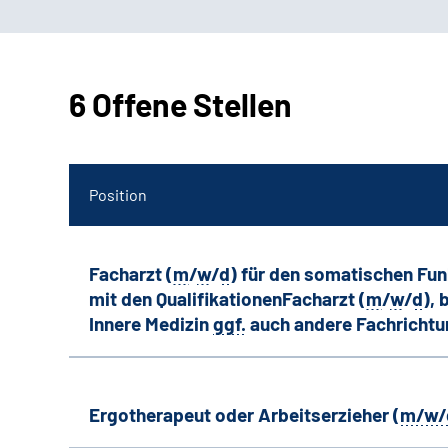
6 Offene Stellen
Position
Facharzt (
m
/
w
/
d
) für den somatischen Fu
mit den QualifikationenFacharzt (
m
/
w
/
d
),
Innere Medizin
ggf.
auch andere
Fachricht
Ergotherapeut oder Arbeitserzieher (
m/w/