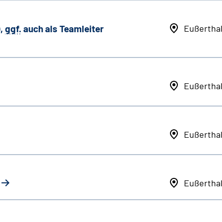
,
ggf.
auch als
Team
leiter
Eußertha
Eußertha
Eußertha
Eußertha